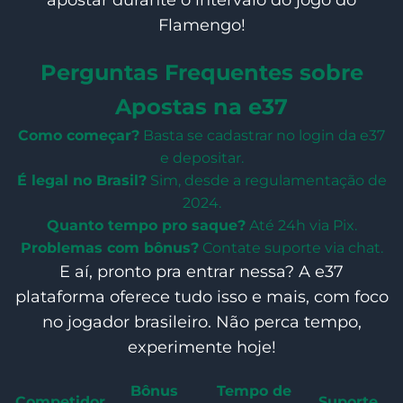
Flamengo!
Perguntas Frequentes sobre
Apostas na e37
Como começar?
Basta se cadastrar no
login da e37
e depositar.
É legal no Brasil?
Sim, desde a regulamentação de
2024.
Quanto tempo pro saque?
Até 24h via Pix.
Problemas com bônus?
Contate suporte via chat.
E aí, pronto pra entrar nessa? A e37
plataforma oferece tudo isso e mais, com foco
no jogador brasileiro. Não perca tempo,
experimente hoje!
Bônus
Tempo de
Competidor
Suporte