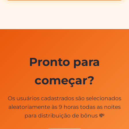
Pronto para
começar?
Os usuários cadastrados são selecionados
aleatoriamente às 9 horas todas as noites
para distribuição de bônus 💸