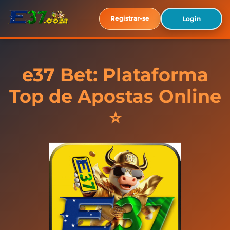
Registrar-se
Login
e37 Bet: Plataforma
Top de Apostas Online
⭐️