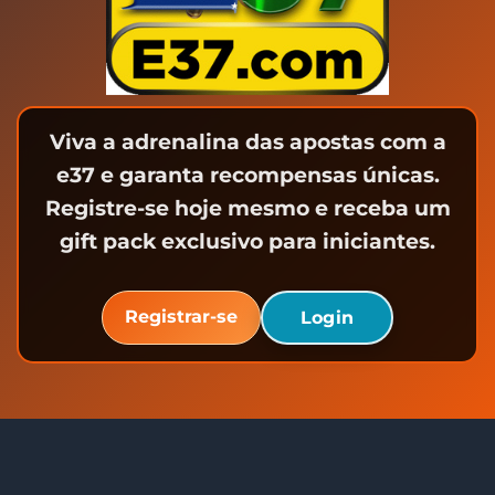
Viva a adrenalina das apostas com a
e37 e garanta recompensas únicas.
Registre-se hoje mesmo e receba um
gift pack exclusivo para iniciantes.
Registrar-se
Login