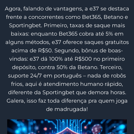
Agora, falando de vantagens, a e37 se destaca
frente a concorrentes como Bet365, Betano e
Sportingbet. Primeiro, taxas de saque mais
baixas: enquanto Bet365 cobra até 5% em
alguns métodos, e37 oferece saques gratuitos
acima de R$50. Segundo, bônus de boas-
vindas: e37 dá 100% até R$500 no primeiro
depósito, contra 50% da Betano. Terceiro,
suporte 24/7 em português – nada de robôs
frios, aqui é atendimento humano rápido,
diferente da Sportingbet que demora horas.
Galera, isso faz toda diferença pra quem joga
de madrugada!